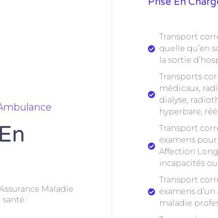
Prise En Char
Transport corr
quelle qu’en so
la sortie d’hos
Transports co
médicaux, radi
dialyse, radio
 Ambulance
hyperbare, réé
 En
Transport cor
examens pour 
Affection Lon
incapacités ou
Transport cor
l’Assurance Maladie
examens d’un a
 santé :
maladie profe