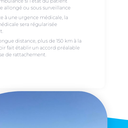
mbulance si l’état du patient
re allongé ou sous surveillance
ace à une urgence médicale, la
édicale sera régularisée
t.
ongue distance, plus de 150 km à la
ir fait établir un accord préalable
sse de rattachement.