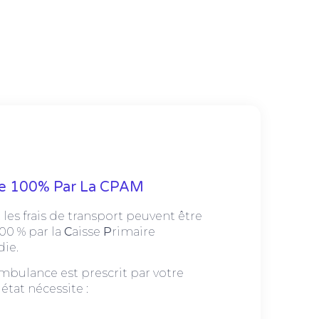
ge 100% Par La CPAM
 les frais de transport peuvent être
100 % par la
C
aisse
P
rimaire
die.
mbulance est prescrit par votre
état nécessite :