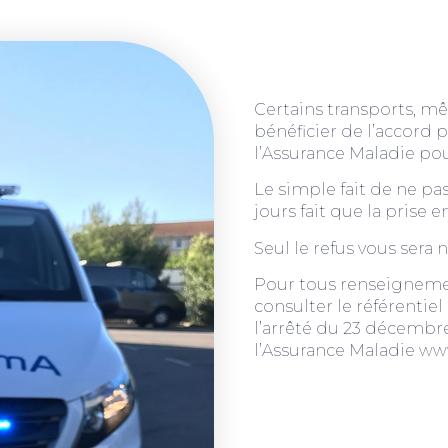
Certains transports, m
bénéficier de l’accord 
l’Assurance Maladie po
Le simple fait de ne pa
jours fait que la prise 
Seul le refus vous sera n
Pour tous renseigneme
consulter le référentiel
l’arrêté du 23 décembre
l’Assurance Maladie ww