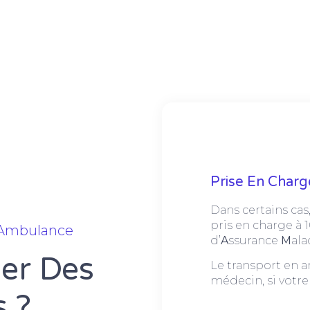
Prise En Char
Dans certains cas,
pris en charge à 
 Ambulance
d’
A
ssurance
M
ala
ier Des
Le transport en a
médecin, si votre 
 ?