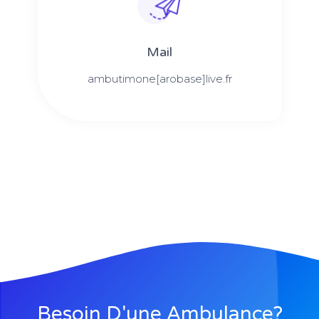
Mail
ambutimone[arobase]live.fr
Besoin D'une Ambulance?